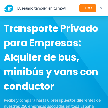
Buseando también en tu móvil
Ver
Transporte Privado
para Empresas:
Alquiler de bus,
minibús y vans con
conductor
Recibe y compara hasta 6 presupuestos diferentes de
nuestras 250 empresas asociadas en toda España.