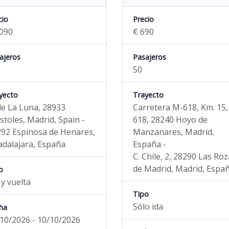
cio
Precio
090
€ 690
ajeros
Pasajeros
50
yecto
Trayecto
le La Luna, 28933
Carretera M-618, Km. 15,
toles, Madrid, Spain -
618, 28240 Hoyo de
92 Espinosa de Henares,
Manzanares, Madrid,
dalajara, España
España -
C. Chile, 2, 28290 Las Ro
de Madrid, Madrid, Espa
o
 y vuelta
Tipo
Sólo ida
ha
10/2026 - 10/10/2026