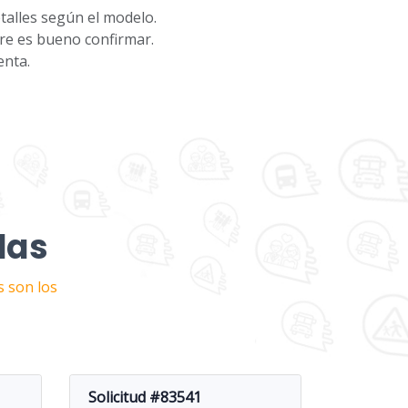
talles según el modelo.
pre es bueno confirmar.
enta.
das
s son los
Solicitud #83541