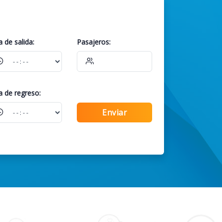
a
de salida
:
Pasajeros:
a
de regreso
:
Enviar