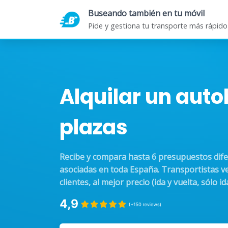
Buseando también en tu móvil
INICIO
SO
Pide y gestiona tu transporte más rápido
Alquilar un aut
plazas
Recibe y compara hasta 6 presupuestos dif
asociadas en toda España. Transportistas ve
clientes, al mejor precio (ida y vuelta, sólo ida