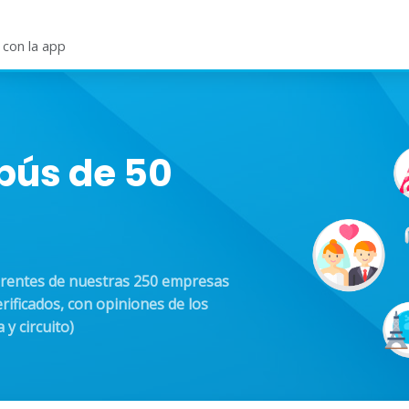
LICITAR PRESUPUESTO
SERVICIOS
OPINIONES
 con la app
obús de 50
erentes de nuestras 250 empresas
rificados, con opiniones de los
 y circuito)